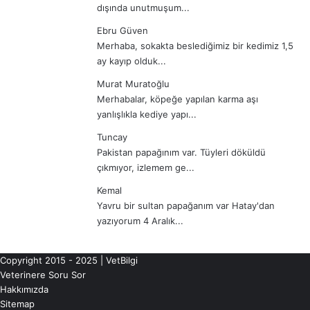
dışında unutmuşum...
Ebru Güven
Merhaba, sokakta beslediğimiz bir kedimiz 1,5
ay kayıp olduk...
Murat Muratoğlu
Merhabalar, köpeğe yapılan karma aşı
yanlışlıkla kediye yapı...
Tuncay
Pakistan papağınım var. Tüyleri döküldü
çıkmıyor, izlemem ge...
Kemal
Yavru bir sultan papağanım var Hatay'dan
yazıyorum 4 Aralık...
Copyright 2015 - 2025 | VetBilgi
Veterinere Soru Sor
Hakkımızda
Sitemap