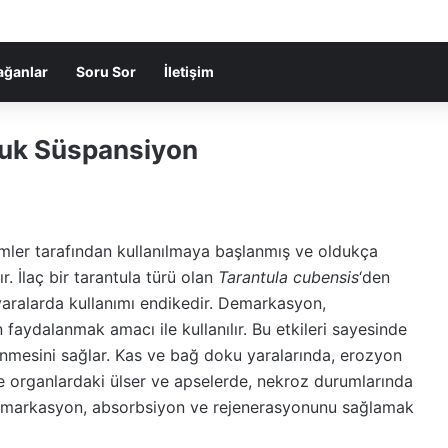
ağanlar
Soru Sor
İletişim
luk Süspansiyon
mler tarafından kullanılmaya başlanmış ve oldukça
r. İlaç bir tarantula türü olan
Tarantula cubensis
‘den
yaralarda kullanımı endikedir. Demarkasyon,
n faydalanmak amacı ile kullanılır. Bu etkileri sayesinde
ilenmesini sağlar. Kas ve bağ doku yaralarında, erozyon
 ve organlardaki ülser ve apselerde, nekroz durumlarında
n demarkasyon, absorbsiyon ve rejenerasyonunu sağlamak