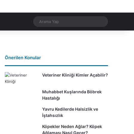
Rastgele Makale
Dış görünümü değiştir
Arama
Yap
Önerilen Konular
Veteriner Kliniği Kimler Açabilir?
Muhabbet Kuşlarında Böbrek
Hastalığı
Yavru Kedilerde Halsizlik ve
İştahsızlık
Köpekler Neden Ağlar? Köpek
Ağlaması Nasıl Geçer?