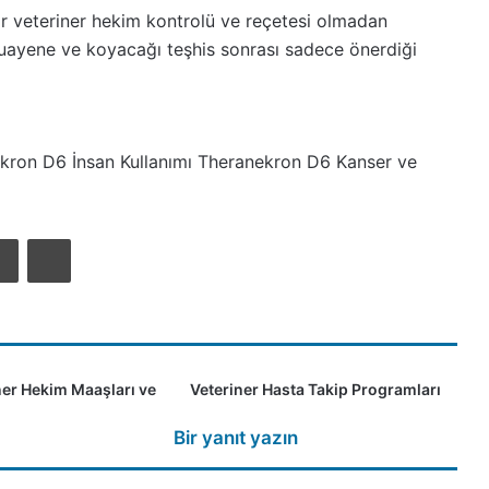
ar veteriner hekim kontrolü ve reçetesi olmadan
muayene ve koyacağı teşhis sonrası sadece önerdiği
kron D6 İnsan Kullanımı
Theranekron D6 Kanser ve
e
E-
Yazdır
Posta
ile
paylaş
er Hekim Maaşları ve
Veteriner Hasta Takip Programları
Bir yanıt yazın