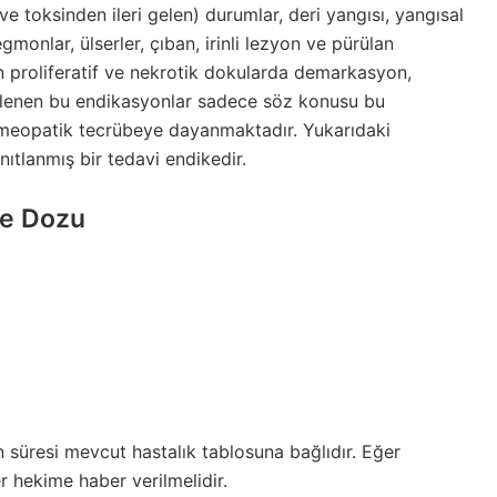
ve toksinden ileri gelen) durumlar, deri yangısı, yangısal
gmonlar, ülserler, çıban, irinli lezyon ve pürülan
n proliferatif ve nekrotik dokularda demarkasyon,
istelenen bu endikasyonlar sadece söz konusu bu
omeopatik tecrübeye dayanmaktadır. Yukarıdaki
anıtlanmış bir tedavi endikedir.
ve Dozu
in süresi mevcut hastalık tablosuna bağlıdır. Eğer
 hekime haber verilmelidir.