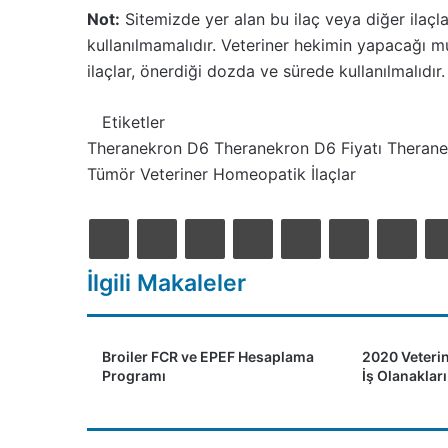
Not:
Sitemizde yer alan bu ilaç veya diğer ilaçl
kullanılmamalıdır. Veteriner hekimin yapacağı 
ilaçlar, önerdiği dozda ve sürede kullanılmalıdır.
Etiketler
Theranekron D6
Theranekron D6 Fiyatı
Therane
Tümör
Veteriner Homeopatik İlaçlar
LinkedIn
Tumblr
Pinterest
Reddit
Skyp
Faceb
X
İlgili Makaleler
ook
Broiler FCR ve EPEF Hesaplama
2020 Veterin
Programı
İş Olanakları