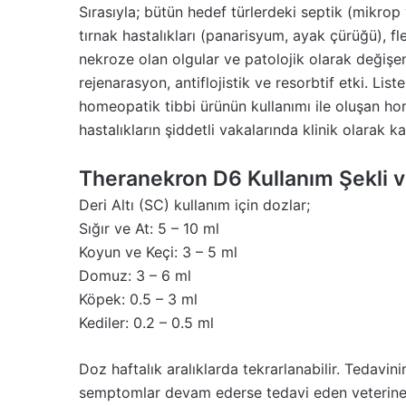
Sırasıyla; bütün hedef türlerdeki septik (mikrop 
tırnak hastalıkları (panarisyum, ayak çürüğü), fle
nekroze olan olgular ve patolojik olarak değişe
rejenarasyon, antiflojistik ve resorbtif etki. L
homeopatik tibbi ürünün kullanımı ile oluşan h
hastalıkların şiddetli vakalarında klinik olarak k
Theranekron D6 Kullanım Şekli 
Deri Altı (SC) kullanım için dozlar;
Sığır ve At: 5 – 10 ml
Koyun ve Keçi: 3 – 5 ml
Domuz: 3 – 6 ml
Köpek: 0.5 – 3 ml
Kediler: 0.2 – 0.5 ml
Doz haftalık aralıklarda tekrarlanabilir. Tedavin
semptomlar devam ederse tedavi eden veteriner