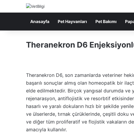
Anasayfa
Pet Hayvanları
Pet Bakımı
Pap
Theranekron D6 Enjeksiyon
Theranekron D6, son zamanlarda veteriner heki
başarılı sonuçlar almış olan homeopatik bir ilaçtı
elde edilmektedir. Birçok yangısal durumda ve 
rejenarasyon, antiflojistik ve resorbtif etkisinde
hasarlı ve yaralı dokuların hızlı bir şekilde yen
ve ülserlerde, tırnak çürüklerinde, çeşitli doku
ve diğer tüm proliferatif ve flojistik vakaları
amacıyla kullanılır.