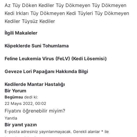
Az Tüy Döken Kediler
Tüy Dökmeyen
Tüy Dökmeyen
Kedi Irkları
Tüy Dökmeyen Kedi Tüyleri
Tüy Dökmeyen
Kediler
Tüysüz Kediler
İlgili Makaleler
L
T
P
R
S
W
T
E
Y
i
u
i
e
k
h
e
-
a
Köpeklerde Suni Tohumlama
n
m
n
d
y
a
l
P
z
k
b
t
d
p
t
e
o
d
Feline Leukemia Virus (FeLV) (Kedi Lösemisi)
e
l
e
i
e
s
g
s
ı
d
r
r
t
A
r
t
r
Geveze Lori Papağanı Hakkında Bilgi
I
e
p
a
a
n
s
p
m
i
Kedilerde Mantar Hastalığı
t
l
Bir Yorum
e
p
Begümsu
dedi ki:
a
22 Mayıs 2022, 00:02
y
Fiyatını öğrenebilir miyim?
l
Yanıtla
a
Bir yanıt yazın
ş
E-posta adresiniz yayınlanmayacak.
Gerekli alanlar
*
ile