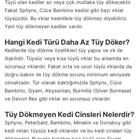
Tüyü olan kediler az veya çok mutlaka tüy dökecektir.
Fakat Sphynx, Cüce Bambino kedisi gibi bazı ırklar
tüysüzdür. Bu ırklar kesinlikle tüy dökmez diyebiliriz.
Yani tüy dökmeyen kediler vardır.
Hangi Kedi Türü Daha Az Tüy Döker?
Kedilerde tüy dökme özellikleri tüy yapısı ve ırk ile
ilişkilidir. Tüysüz veya kısa tüylü ırklar bu anlamda en
sorunsuz ırklardır. Fakat orta ve uzun tüylü ırklarda da
doğru bakım ile tüy dökme sorunu minimum seviyede
olmaktadır. Tür olarak baktığımızda Sphynx, Cüce
Bambino, Siyam, Abyssinian, Burmilla (Silver Burmese)
ve Devon Rex gibi ırklar en sorunsuz ırklardır.
Tüy Dökmeyen Kedi Cinsleri Nelerdir?
Sphynx, Peterbald, Bambino, Minskin ve Donskoy gibi
kedi ırkları tüysüz kedi ırklarıdır ve bu kedi cinsleri tüy
dökmezler. Bununla beraber kısa tüylü olan Siyam,